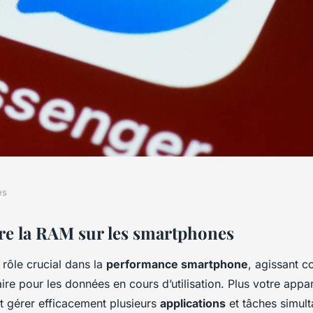
es
 l'utilisation de
e la RAM sur les smartphones
rôle crucial dans la
performance smartphone
, agissant 
martphone ?
e pour les données en cours d’utilisation. Plus votre appa
ut gérer efficacement plusieurs
applications
et tâches simul