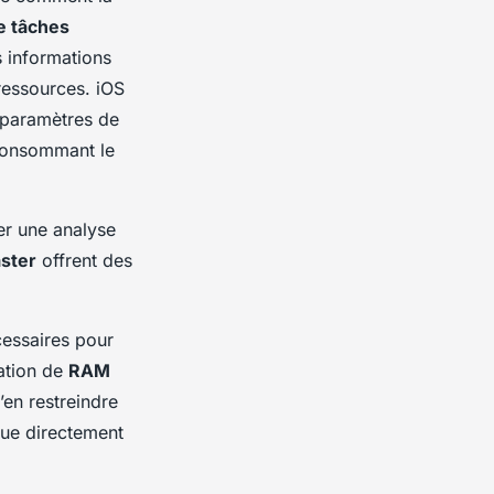
e tâches
es informations
 ressources. iOS
 paramètres de
 consommant le
er une analyse
ster
offrent des
cessaires pour
ation de
RAM
’en restreindre
bue directement