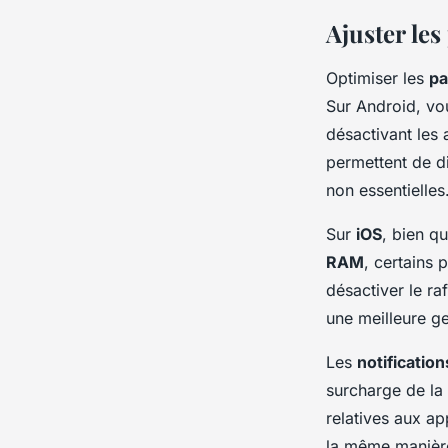
Ajuster le
Optimiser les
pa
Sur Android, vo
désactivant les 
permettent de d
non essentielles
Sur
iOS
, bien q
RAM
, certains
désactiver le ra
une meilleure g
Les
notification
surcharge de la
relatives aux ap
la même manière,