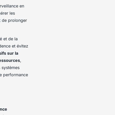
rveillance en
érer les
 de prolonger
é et de la
dence et évitez
fs sur la
ressources
,
es systèmes
de performance
nce