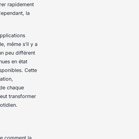
rer rapidement
Cependant, la
pplications
e, même s’il y a
n peu différent
nues en état
isponibles. Cette
ation,
s de chaque
peut transformer
otidien.
dre comment la