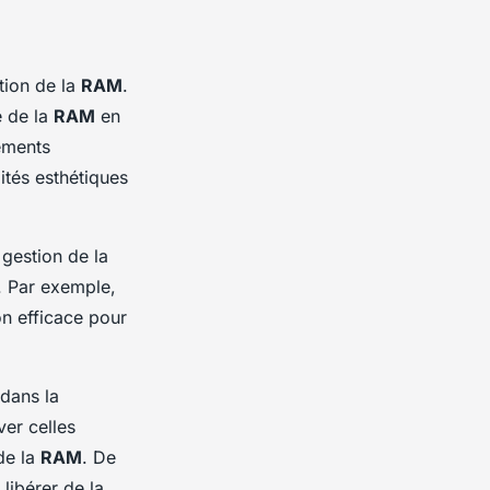
ation de la
RAM
.
e de la
RAM
en
tements
tés esthétiques
gestion de la
. Par exemple,
on efficace pour
 dans la
ver celles
 de la
RAM
. De
libérer de la