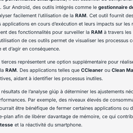
e. Sur Android, des outils intégrés comme le
gestionnaire d
lyser facilement l’utilisation de la
RAM
. Cet outil fournit d
es applications en cours d’exécution et leurs impacts sur les
nt des fonctionnalités pour surveiller la
RAM
à travers les
tilisation de ces outils permet de visualiser les processus
 et d’agir en conséquence.
 tierces représentent une option supplémentaire pour réalis
 la
RAM
. Des applications telles que
CCleaner
ou
Clean Ma
ives, aidant à identifier les processus inutiles.
résultats de l’analyse giúp à déterminer les ajustements né
erformances. Par exemple, des niveaux élevés de consomm
pourrait être bénéfique de fermer certaines applications ou d
re-plan afin de libérer davantage de mémoire, ce qui contri
itesse
et la réactivité du smartphone.