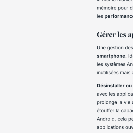
mémoire pour de
les
performanc
Gérer les a
Une
gestion des
smartphone
. I
les systèmes And
inutilisées mai
Désinstaller ou
avec les applic
prolonge la vie 
étouffer la capa
Android, cela peu
applications ou