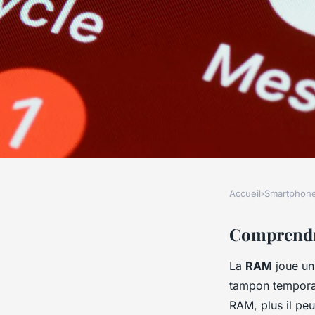
Accueil
›
Smartphon
SMARTPHONES
Comment optimaliser
Comprendr
La
RAM
joue un 
la RAM sur votre s
tampon temporair
RAM, plus il pe