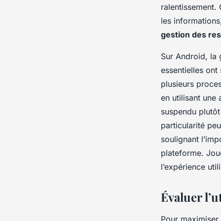
Damien
•
20 décembre 2024
•
6 min de lecture
ralentissement.
les informations
gestion des re
Sur Android, la 
essentielles on
plusieurs proces
en utilisant une
suspendu plutôt 
particularité pe
soulignant l’imp
plateforme. Jou
l’expérience uti
Évaluer l’u
Pour maximiser