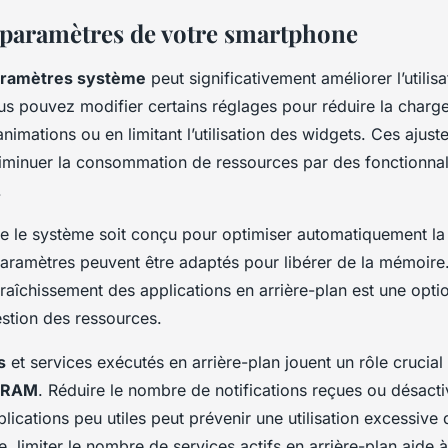
s paramètres de votre smartphone
ramètres système
peut significativement améliorer l’utilis
us pouvez modifier certains réglages pour réduire la charg
animations ou en limitant l’utilisation des widgets. Ces ajus
iminuer la consommation de ressources par des fonctionnali
.
ue le système soit conçu pour optimiser automatiquement la 
 paramètres peuvent être adaptés pour libérer de la mémoire
fraîchissement des applications en arrière-plan est une opti
estion des ressources.
s
et services exécutés en arrière-plan jouent un rôle crucial
RAM
. Réduire le nombre de notifications reçues ou désacti
plications peu utiles peut prévenir une utilisation excessive
 limiter le nombre de services actifs en arrière-plan aide à 