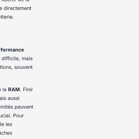
e directement
terie.
rformance
difficile, mais
tions, souvent
e la
RAM
. Finir
ais aussi
limités peuvent
ucial. Pour
le les
tâches