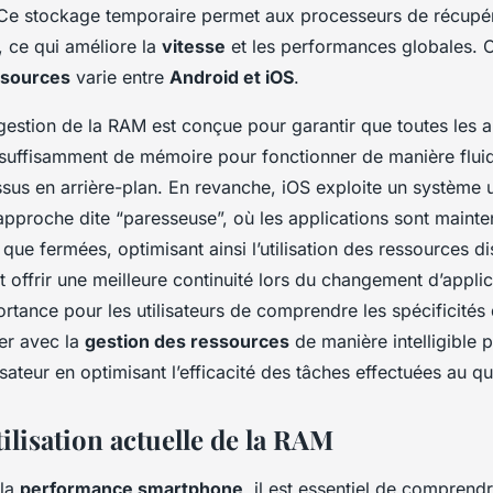
 Ce stockage temporaire permet aux processeurs de récupé
, ce qui améliore la
vitesse
et les performances globales. 
ssources
varie entre
Android et iOS
.
gestion de la RAM est conçue pour garantir que toutes les a
t suffisamment de mémoire pour fonctionner de manière fluid
sus en arrière-plan. En revanche, iOS exploite un système u
 approche dite “paresseuse”, où les applications sont mainte
que fermées, optimisant ainsi l’utilisation des ressources d
ut offrir une meilleure continuité lors du changement d’applic
ortance pour les utilisateurs de comprendre les spécificité
er avec la
gestion des ressources
de manière intelligible 
lisateur en optimisant l’efficacité des tâches effectuées au qu
tilisation actuelle de la RAM
 la
performance smartphone
, il est essentiel de compren