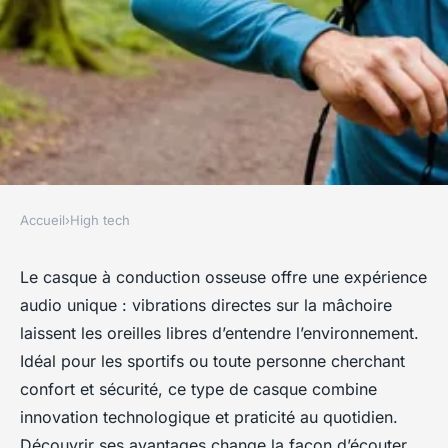
Accueil
›
High tech
HIGH TECH
Casque conduction osseuse :
Le casque à conduction osseuse offre une expérience
audio unique : vibrations directes sur la mâchoire
liberté et confort pour vos
laissent les oreilles libres d’entendre l’environnement.
activités
Idéal pour les sportifs ou toute personne cherchant
confort et sécurité, ce type de casque combine
Amélie
•
17 octobre 2025
•
6 min de lecture
innovation technologique et praticité au quotidien.
Découvrir ses avantages change la façon d’écouter