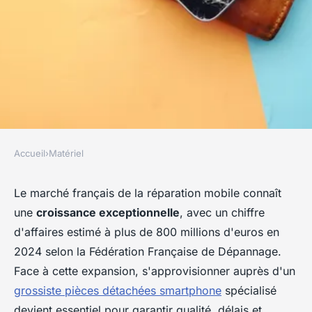
Accueil
›
Matériel
MATÉRIEL
Fournisseur en gros de pièces
Le marché français de la réparation mobile connaît
une
croissance exceptionnelle
, avec un chiffre
détachées pour smartphones
d'affaires estimé à plus de 800 millions d'euros en
2024 selon la Fédération Française de Dépannage.
Manon
•
1 novembre 2025
•
5 min de lecture
Face à cette expansion, s'approvisionner auprès d'un
grossiste pièces détachées smartphone
spécialisé
devient essentiel pour garantir qualité, délais et